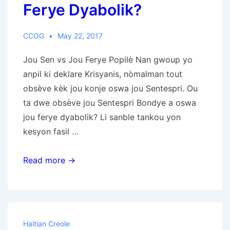
Ferye Dyabolik?
CCOG
May 22, 2017
Jou Sen vs Jou Ferye Popilè Nan gwoup yo
anpil ki deklare Krisyanis, nòmalman tout
obsève kèk jou konje oswa jou Sentespri. Ou
ta dwe obsève jou Sentespri Bondye a oswa
jou ferye dyabolik? Li sanble tankou yon
kesyon fasil …
Ou
Read more →
Ta
Dwe
Obsève
Jou
Haitian Creole