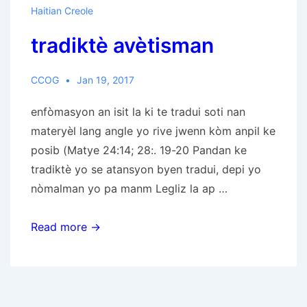
Kretyen
Haitian Creole
Legliz
tradiktè avètisman
la
jodi
a?
CCOG
Jan 19, 2017
enfòmasyon an isit la ki te tradui soti nan
materyèl lang angle yo rive jwenn kòm anpil ke
posib (Matye 24:14; 28:. 19-20 Pandan ke
tradiktè yo se atansyon byen tradui, depi yo
nòmalman yo pa manm Legliz la ap …
tradiktè
Read more →
avètisman