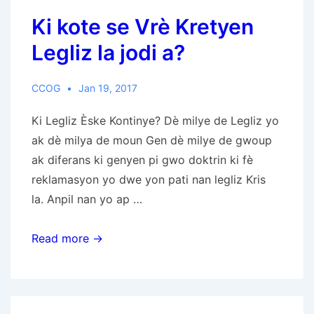
Sen
Ki kote se Vrè Kretyen
Bondye
a
Legliz la jodi a?
oswa
Jou
CCOG
Jan 19, 2017
Ferye
Dyabolik?
Ki Legliz Èske Kontinye? Dè milye de Legliz yo
ak dè milya de moun Gen dè milye de gwoup
ak diferans ki genyen pi gwo doktrin ki fè
reklamasyon yo dwe yon pati nan legliz Kris
la. Anpil nan yo ap …
Ki
Read more →
kote
se
Vrè