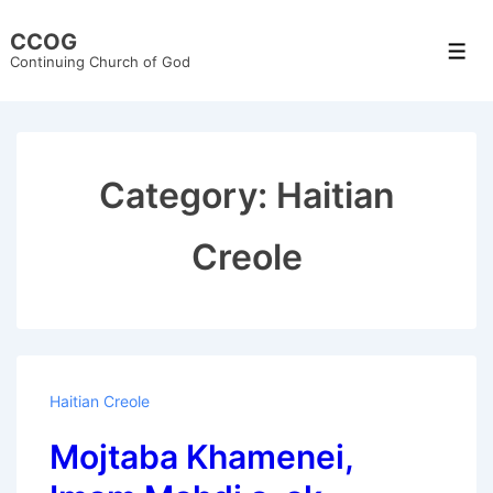
↓
CCOG
Skip
Men
Continuing Church of God
to
Main
Content
Category:
Haitian
Creole
Haitian Creole
Mojtaba Khamenei,