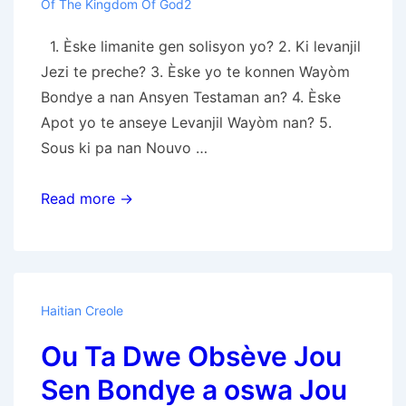
Of The Kingdom Of God2
1. Èske limanite gen solisyon yo? 2. Ki levanjil
Jezi te preche? 3. Èske yo te konnen Wayòm
Bondye a nan Ansyen Testaman an? 4. Èske
Apot yo te anseye Levanjil Wayòm nan? 5.
Sous ki pa nan Nouvo …
Levanjil
Read more →
Wayòm
Bondye
Haitian Creole
Ou Ta Dwe Obsève Jou
Sen Bondye a oswa Jou