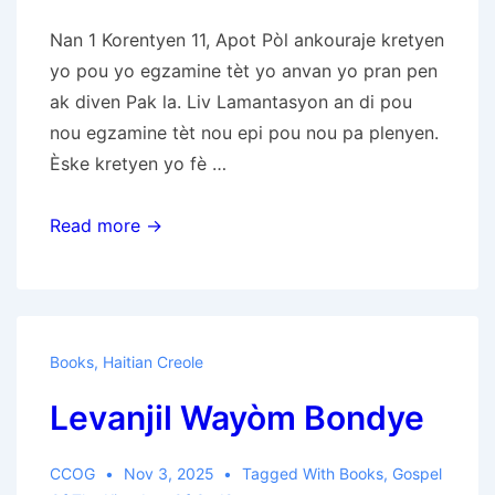
Nan 1 Korentyen 11, Apot Pòl ankouraje kretyen
yo pou yo egzamine tèt yo anvan yo pran pen
ak diven Pak la. Liv Lamantasyon an di pou
nou egzamine tèt nou epi pou nou pa plenyen.
Èske kretyen yo fè …
Egzamine
Read more →
Tèt
Ou
Anvan
Pak
Books
,
Haitian Creole
Levanjil Wayòm Bondye
CCOG
Nov 3, 2025
Tagged With
Books
,
Gospel