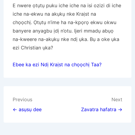
E nwere ọtụtụ puku iche iche na isi ozizi di iche
iche na-ekwu na akụkụ nke Kraịst na
chọọchị. Ọtụtụ n’ime ha na-kpọrọ ekwu okwu
banyere anyagbu ịdị n’otu. Ijeri mmadụ abụọ
na-kweere na-akụkụ nke ndị ụka. Bụ a oke ụka
ezi Christian ụka?
Ebee ka ezi Ndị Kraịst na chọọchị Taa?
Post
Previous
Next
navigation
← asụsụ dee
Zavatra hafatra →