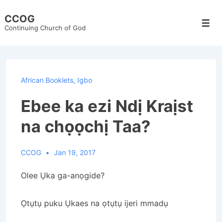
↓
CCOG
Skip
Men
Continuing Church of God
to
Main
Content
African Booklets
,
Igbo
Ebee ka ezi Ndị Kraịst
na chọọchị Taa?
CCOG
Jan 19, 2017
Olee Ụka ga-anọgide?
Ọtụtụ puku Ụkaes na ọtụtụ ijeri mmadụ