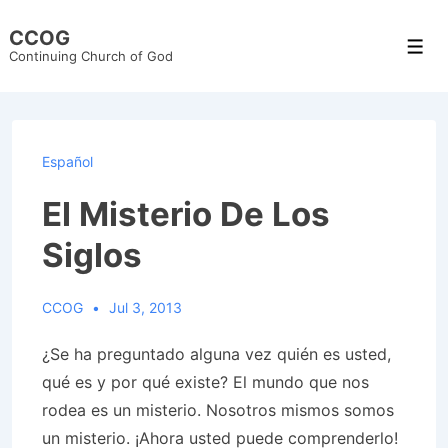
↓
CCOG
Skip
Men
Continuing Church of God
to
Main
Content
Español
El Misterio De Los
Siglos
CCOG
Jul 3, 2013
¿Se ha preguntado alguna vez quién es usted
,
qué es y por qué existe? El mundo que nos
rodea es un misterio. Nosotros mismos somos
un misterio. ¡Ahora usted puede comprenderlo!