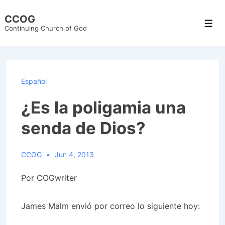
↓
CCOG
Skip
Men
Continuing Church of God
to
Main
Content
Español
¿Es la poligamia una
senda de Dios?
CCOG
Jun 4, 2013
Por COGwriter
James Malm envió por correo lo siguiente hoy: