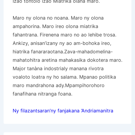
Izao tontolo izao Miatrika olana maro.
Maro ny olona no noana. Maro ny olona
ampahorina. Maro ireo olona miatrika
fahantrana. Firenena maro no ao lehibe trosa.
Ankizy, anisan’izany ny ao am-bohoka ireo,
hiatrika fanararaotana.Zava-mahadomelina-
mahatohitra aretina mahakasika dokotera maro.
Major tanàna indostrialy manana rivotra
voaloto loatra ny ho salama. Mpanao politika
maro mandrahona ady.Mpampihorohoro
fanafihana nitranga foana.
Ny filazantsaran’ny fanjakana ‘Andriamanitra