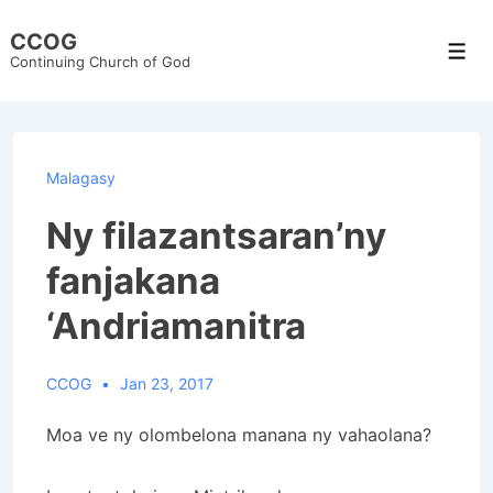
↓
CCOG
Skip
Men
Continuing Church of God
to
Main
Content
Malagasy
Ny filazantsaran’ny
fanjakana
‘Andriamanitra
CCOG
Jan 23, 2017
Moa ve ny olombelona manana ny vahaolana?