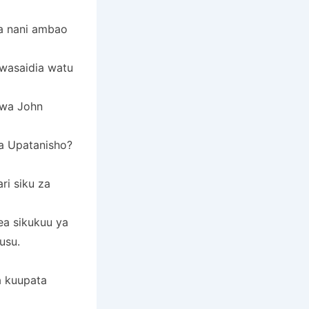
na nani ambao
kuwasaidia watu
kwa John
a Upatanisho?
ri siku za
ea sikukuu ya
usu.
a kuupata