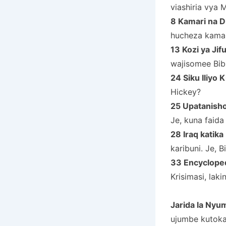
viashiria vya M
8 Kamari na 
hucheza kamar
13 Kozi ya Jif
wajisomee Bib
24 Siku Iliyo
Hickey?
25 Upatanish
Je, kuna faid
28 Iraq katika
karibuni. Je, 
33 Encyclopedi
Krisimasi, lak
Jarida la Nyu
ujumbe kutoka