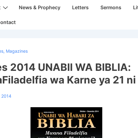
t
News & Prophecy
Letters
Sermons
Li
ontact
es
,
Magazines
s 2014 UNABII WA BIBLIA:
iladelfia wa Karne ya 21 ni
, 2014