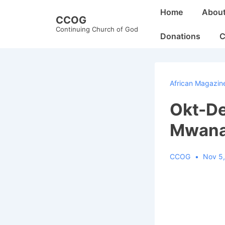
↓
Main
Home
Abou
CCOG
Skip
Navigation
Continuing Church of God
to
Donations
C
Main
Content
African Magazin
Okt-De
MwanaF
CCOG
Nov 5