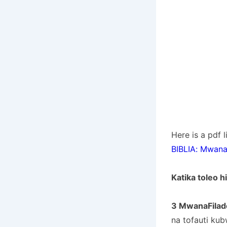
Here is a pdf 
BIBLIA: MwanaF
Katika toleo hi
3 MwanaFilade
na tofauti ku