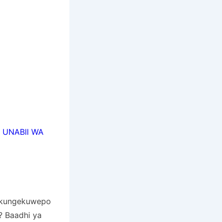
 UNABII WA
a kungekuwepo
? Baadhi ya