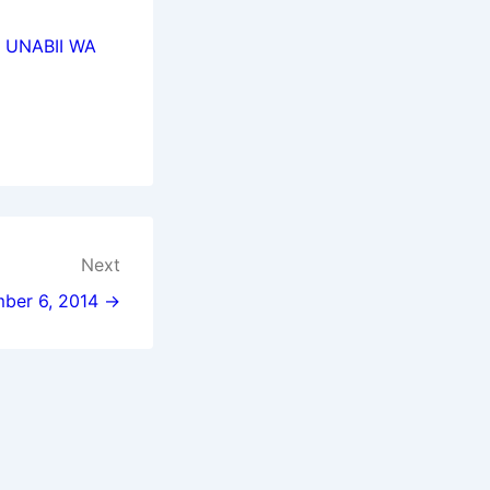
 UNABII WA
Next
mber 6, 2014 →