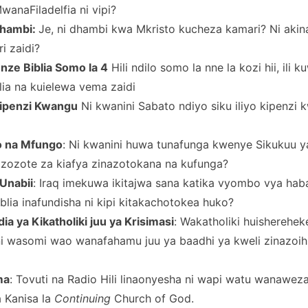
wanaFiladelfia ni vipi?
Dhambi:
Je, ni dhambi kwa Mkristo kucheza kamari? Ni aki
i zaidi?
unze Biblia Somo la 4
Hili ndilo somo la nne la kozi hii, ili 
lia na kuielewa vema zaidi
 Kipenzi Kwangu
Ni kwanini Sabato ndiyo siku iliyo kipenzi 
o na Mfungo
: Ni kwanini huwa tunafunga kwenye Sikukuu y
a zozote za kiafya zinazotokana na kufunga?
 Unabii
: Iraq imekuwa ikitajwa sana katika vyombo vya haba
Biblia inafundisha ni kipi kitakachotokea huko?
a ya Kikatholiki juu ya Krisimasi
: Wakatholiki huisherehek
ini wasomi wao wanafahamu juu ya baadhi ya kweli zinazoih
ma
: Tovuti na Radio Hili linaonyesha ni wapi watu wanawez
 Kanisa la
Continuing
Church of God.