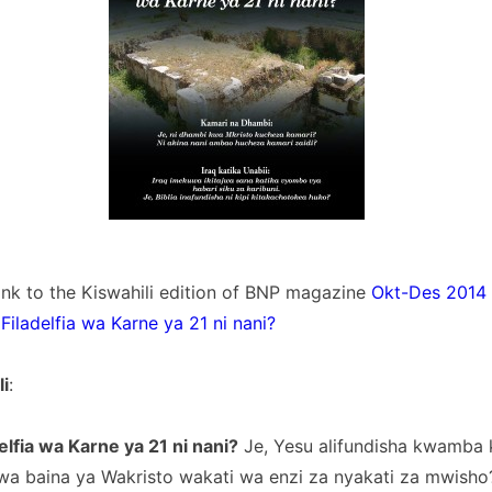
link to the Kiswahili edition of BNP magazine
Okt-Des 2014
iladelfia wa Karne ya 21 ni nani?
li
:
lfia wa Karne ya 21 ni nani?
Je, Yesu alifundisha kwamb
bwa baina ya Wakristo wakati wa enzi za nyakati za mwisho