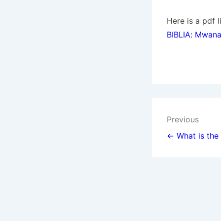
Here is a pdf 
BIBLIA: MwanaF
Post
Previous
navigat
← What is the 